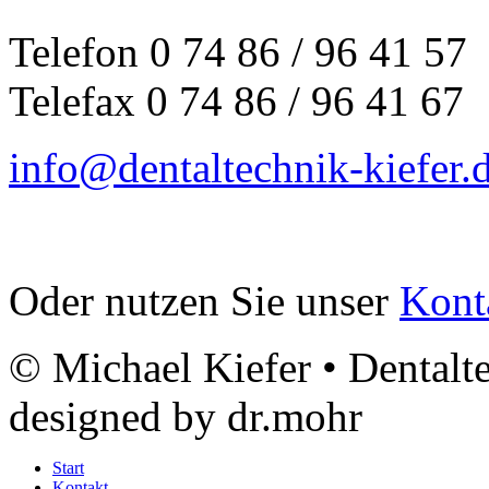
Telefon
0
7
4
8
6
/
9
6
4
1
5
7
Telefax
0
7
4
8
6
/
9
6
4
1
6
7
info@dentaltechnik-kiefer.
Oder nutzen Sie unser
Kont
© Michael Kiefer • Dentalt
designed by dr.mohr
Start
Kontakt